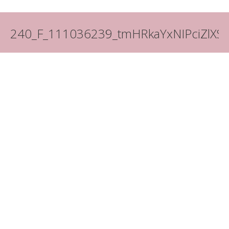
240_F_111036239_tmHRkaYxNIPciZlXSx
You are here: