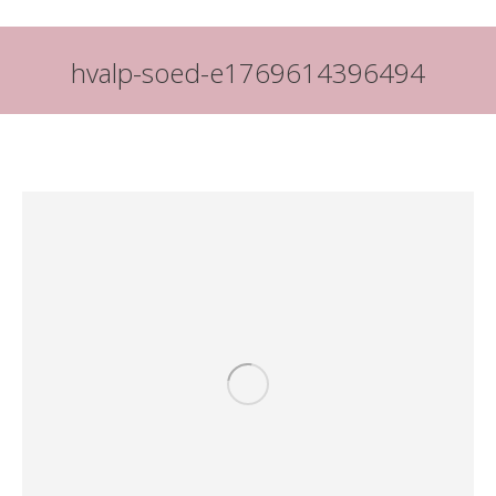
hvalp-soed-e1769614396494
You are here: